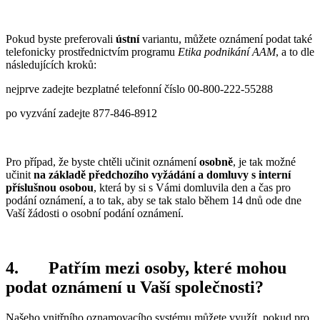
Pokud byste preferovali
ústní
variantu, můžete oznámení podat také
telefonicky prostřednictvím programu
Etika podnikání AAM
, a to dle
následujících kroků:
nejprve zadejte bezplatné telefonní číslo 00-800-222-55288
po vyzvání zadejte 877-846-8912
Pro případ, že byste chtěli učinit oznámení
osobně
, je tak možné
učinit
na základě předchozího vyžádání a domluvy s interní
příslušnou osobou
, která by si s Vámi domluvila den a čas pro
podání oznámení, a to tak, aby se tak stalo během 14 dnů ode dne
Vaší žádosti o osobní podání oznámení.
4.
Patřím mezi osoby, které mohou
podat oznámení u Vaší společnosti?
Našeho vnitřního oznamovacího systému můžete využít, pokud pro