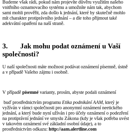
Budeme však rádi, pokud nám projevíte důvěru využitím našeho
vnitřního oznamovacího systému a umožníte nám tak, abychom
sami mohli prověřit, zda došlo k jednání, které by skutečně mohlo
mít charakter protiprávního jednání – a dle toho přijmout také
adekvátní opatření na naší straně.
3.
Jak mohu podat oznámení u Vaší
společnosti?
U naší společnosti máte možnost podávat oznámení písemně, ústně
a v případě Vašeho zájmu i osobně.
V případě
písemné
varianty, prosím, abyste podali oznámení
buď prostřednictvím programu
Etika podnikání AAM
, který je
vyžíván v rámci společnosti pro anonymní oznámení neetického
jednání, a který bude nyní užíván i pro účely oznámení o podezření
na protiprávní jednání ve smyslu Zákona (kdy je však potřeba uvést
v takovém oznámení své základní osobní údaje), a to
prostřednictvím odkazu:
http://aam.alertline.com