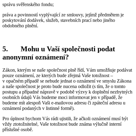
správu svěřenského fondu;
práva a povinností vyplývající ze smlouvy, jejímž předmětem je
poskytování dodávek, služeb, stavebních prací nebo jiného
obdobného plnění.
5.
Mohu u Vaší společnosti podat
anonymní oznámení?
Zákon, kterým se naše společnost plně řídí, Vám umožňuje podávat
pouze oznámení, ze kterých bude zřejmá Vaše totožnost –
v opačném případě se nebude jednat o oznámení ve smyslu Zákona
a naše společnost je proto bude nucena odložit (s tím, že o tomto
postupu a případné nápravě v podobě výzvy k doplnění nezbytných
osobních údajů Vás budeme moci informovat jen v případě, že
budeme mít alespoň Vaši e-mailovou adresu či zpáteční adresu u
oznámení podaných v listinné formě).
Pro úplnost bychom Vás rádi ujistili, že ačkoli oznámení musí být
vždy ztotožnitelné, Vaše totožnost bude známa výlučně interní
příslušné osobě.