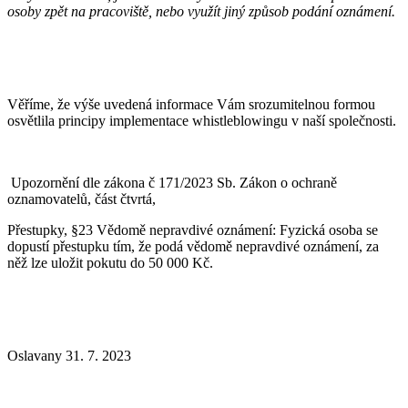
osoby zpět na pracoviště, nebo využít jiný způsob podání oznámení.
Věříme, že výše uvedená informace Vám srozumitelnou formou
osvětlila principy implementace whistleblowingu v naší společnosti.
Upozornění dle zákona č 171/2023 Sb. Zákon o ochraně
oznamovatelů, část čtvrtá,
Přestupky, §23 Vědomě nepravdivé oznámení: Fyzická osoba se
dopustí přestupku tím, že podá vědomě nepravdivé oznámení, za
něž lze uložit pokutu do 50 000 Kč.
Oslavany 31. 7. 2023