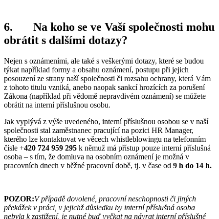
6.
Na koho se ve Vaší společnosti mohu
obrátit s dalšími dotazy?
Nejen s oznámeními, ale také s veškerými dotazy, které se budou
týkat například formy a obsahu oznámení, postupu při jejich
posouzení ze strany naší společnosti či rozsahu ochrany, která Vám
z tohoto titulu vzniká, anebo naopak sankcí hrozících za porušení
Zákona (například při vědomě nepravdivém oznámení) se můžete
obrátit na interní příslušnou osobu.
Jak vyplývá z výše uvedeného, interní příslušnou osobou se v naší
společnosti stal zaměstnanec pracující na pozici HR Manager,
kterého lze kontaktovat ve věcech whistleblowingu na telefonním
čísle +
420 724 959 295
k němuž má přístup pouze interní příslušná
osoba – s tím, že domluva na osobním oznámení je možná v
pracovních dnech v běžné pracovní době, tj. v čase od
9 h do 14 h.
POZOR:
V případě dovolené, pracovní neschopnosti či jiných
překážek v práci, v jejichž důsledku by interní příslušná osoba
nebyla k zastižení, je nutné buď vyčkat na návrat interní příslušné