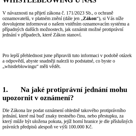
V návaznosti na přijetí zákona č. 171/2023 Sb., o ochraně
oznamovatelů, v platném znění (dále jen „
Zákon
“), si Vás níže
dovolujeme informovat o našem vnitřním oznamovacím systému a
případných dalších možnostech, jak oznámit možné protiprávní
jednání v případech, které Zákon stanoví.
Pro lepší přehlednost jsme připravili tuto informaci v podobě otázek
a odpovědí, abyste snadněji nalezli to podstatné, co byste o
„whistleblowingu“ měli vědět.
1.
Na jaké protiprávní jednání mohu
upozornit v oznámení?
Dle Zákona lze podat oznámení ohledně takového protiprávního
jednání, které má buď znaky trestného činu, nebo přestupku, za
který může být uložena pokuta, jejíž horní hranice je dle příslušných
právních předpisů alespoň ve výši 100.000 Kč.