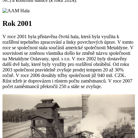
NC) a kontrolní stanice (k roku 2024).
Rok 2001
V roce 2001 byla přistavěna čtvrtá hala, která byla využita k
rozšíření tepelného zpracování a linky povrchových úprav. V tomto
roce se společnost stala součástí americké společnosti Metaldyne. V
souvislosti se změnou vlastníka došlo ke změně názvu společnosti
na Metaldyne Oslavany, spol. s r.o. V roce 2002 byly dostavěny
další dvě haly, které byly využity pro rozšíření obrábění. Od roku
2003 společnost pravidelně zvyšuje prodej tempem 20 až 30%
ročně. V roce 2006 dosáhly tržby společnosti již 940 mil. CZK.
Růst tržeb je doprovázen i růstem počtu zaměstnanců. V roce 2007
počet zaměstnanců překročil 250 a stále se zvyšuje.