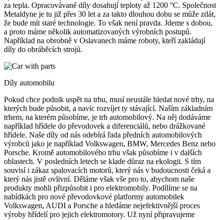
za tepla. Opracovávané díly dosahují teploty až 1200 °C. Společnost
Metaldyne je tu již přes 30 let a za takto dlouhou dobu se může zdát,
že bude mít staré technologie. To však není pravda. Jdeme s dobou,
a proto máme několik automatizovaných výrobních postupů.
Například na obrobně v Oslavanech máme roboty, kteří zakládají
díly do obráběcích strojů.
Díly automobilu
Pokud chce podnik uspět na trhu, musí neustále hledat nové trhy, na
kterých bude působit, a navíc rozvíjet ty stávající. Naším základním
trhem, na kterém působíme, je trh automobilový. Na něj dodáváme
například hřídele do převodovek a diferenciálů, nebo drážkované
hřídele. Naše díly od nás odebírá řada předních automobilových
výrobců jako je například Volkswagen, BMW, Mercedes Benz nebo
Porsche. Kromě automobilového trhu však působíme i v dalších
oblastech. V posledních letech se klade důraz na ekologii. S tím
souvisí i zákaz spalovacích motorů, který nás v budoucnosti čeká a
který nás jistě ovlivní. Děláme však vše pro to, abychom naše
produkty mohli přizpůsobit i pro elektromobily. Podílíme se na
nabídkách pro nové převodovkové platformy automobilek
Volkswagen, AUDI a Porsche a hledáme nejefektivnější proces
výroby hřídelí pro jejich elektromotory. Už nyní připravujeme