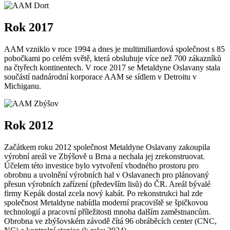
Rok 2017
AAM vzniklo v roce 1994 a dnes je multimiliardová společnost s 85
pobočkami po celém světě, která obsluhuje více než 700 zákazníků
na čtyřech kontinentech. V roce 2017 se Metaldyne Oslavany stala
součástí nadnárodní korporace AAM se sídlem v Detroitu v
Michiganu.
Rok 2012
Začátkem roku 2012 společnost Metaldyne Oslavany zakoupila
výrobní areál ve Zbýšově u Brna a nechala jej zrekonstruovat.
Účelem této investice bylo vytvoření vhodného prostoru pro
obrobnu a uvolnění výrobních hal v Oslavanech pro plánovaný
přesun výrobních zařízení (především lisů) do ČR. Areál bývalé
firmy Kepák dostal zcela nový kabát. Po rekonstrukci hal zde
společnost Metaldyne nabídla moderní pracoviště se špičkovou
technologií a pracovní příležitosti mnoha dalším zaměstnancům.
Obrobna ve zbýšovském závodě čítá 96 obráběcích center (CNC,