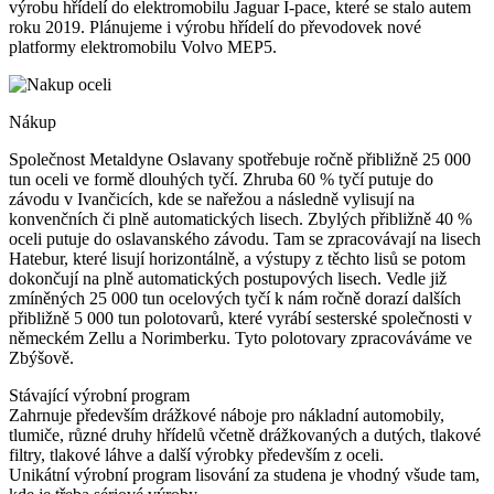
výrobu hřídelí do elektromobilu Jaguar I-pace, které se stalo autem
roku 2019. Plánujeme i výrobu hřídelí do převodovek nové
platformy elektromobilu Volvo MEP5.
Nákup
Společnost Metaldyne Oslavany spotřebuje ročně přibližně 25 000
tun oceli ve formě dlouhých tyčí. Zhruba 60 % tyčí putuje do
závodu v Ivančicích, kde se nařežou a následně vylisují na
konvenčních či plně automatických lisech. Zbylých přibližně 40 %
oceli putuje do oslavanského závodu. Tam se zpracovávají na lisech
Hatebur, které lisují horizontálně, a výstupy z těchto lisů se potom
dokončují na plně automatických postupových lisech. Vedle již
zmíněných 25 000 tun ocelových tyčí k nám ročně dorazí dalších
přibližně 5 000 tun polotovarů, které vyrábí sesterské společnosti v
německém Zellu a Norimberku. Tyto polotovary zpracováváme ve
Zbýšově.
Stávající výrobní program
Zahrnuje především drážkové náboje pro nákladní automobily,
tlumiče, různé druhy hřídelů včetně drážkovaných a dutých, tlakové
filtry, tlakové láhve a další výrobky především z oceli.
Unikátní výrobní program lisování za studena je vhodný všude tam,