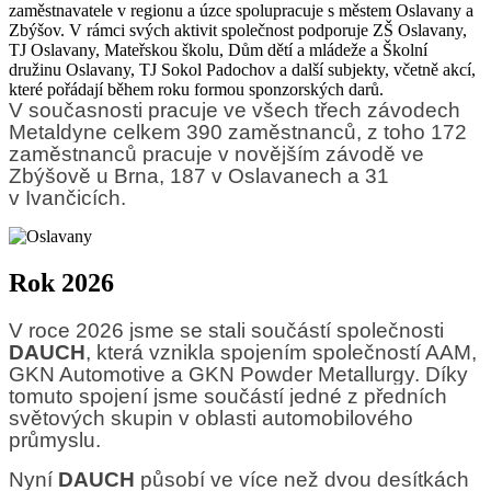
zaměstnavatele v regionu a úzce spolupracuje s městem Oslavany a
Zbýšov. V rámci svých aktivit společnost podporuje ZŠ Oslavany,
TJ Oslavany, Mateřskou školu, Dům dětí a mládeže a Školní
družinu Oslavany, TJ Sokol Padochov a další subjekty, včetně akcí,
které pořádají během roku formou sponzorských darů.
V současnosti pracuje ve všech třech závodech
Metaldyne celkem 390 zaměstnanců, z toho 172
zaměstnanců pracuje v novějším závodě ve
Zbýšově u Brna, 187 v Oslavanech a 31
v Ivančicích.
Rok 2026
V roce 2026 jsme se stali součástí společnosti
DAUCH
, která vznikla spojením společností AAM,
GKN Automotive a GKN Powder Metallurgy. Díky
tomuto spojení jsme součástí jedné z předních
světových skupin v oblasti automobilového
průmyslu.
Nyní
DAUCH
působí ve více než dvou desítkách